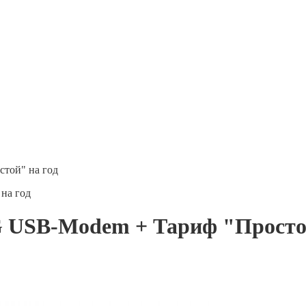
той" на год
на год
G USB-Modem + Тариф "Просто