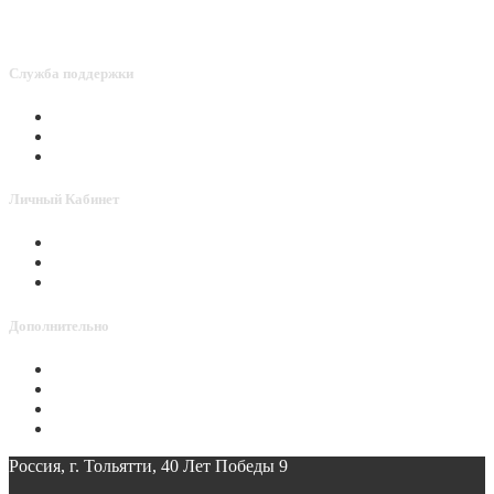
Служба поддержки
Связаться с нами
Активировать Point
Способы оплаты
Личный Кабинет
Личный Кабинет
История заказов
Мои Закладки
Дополнительно
Доставка
Политика конфиденциальности
Условия гарантии и возврата товара
Реквизиты
Россия, г. Тольятти, 40 Лет Победы 9