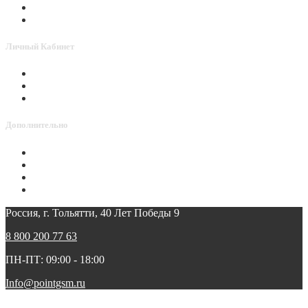
Активировать Point
Способы оплаты
Личный Кабинет
Личный Кабинет
История заказов
Мои Закладки
Дополнительно
Доставка
Политика конфиденциальности
Условия гарантии и возврата товара
Реквизиты
Россия, г. Тольятти, 40 Лет Победы 9
8 800 200 77 63
ПН-ПТ: 09:00 - 18:00
Info@pointgsm.ru