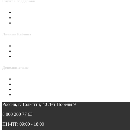
Служба поддержки
Связаться с нами
Активировать Point
Способы оплаты
Личный Кабинет
Личный Кабинет
История заказов
Мои Закладки
Дополнительно
Доставка
Политика конфиденциальности
Условия гарантии и возврата товара
Реквизиты
Россия, г. Тольятти, 40 Лет Победы 9
8 800 200 77 63
ПН-ПТ: 09:00 - 18:00