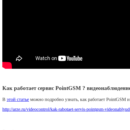
Как работает сервис PointGSM ? видеонаблюдени
В
этой статье
можно подробно узнать, как работает PointGSM и 
http://arze.ru/videocontrol/kak-rabotaet-servis-pointgsm-videonably