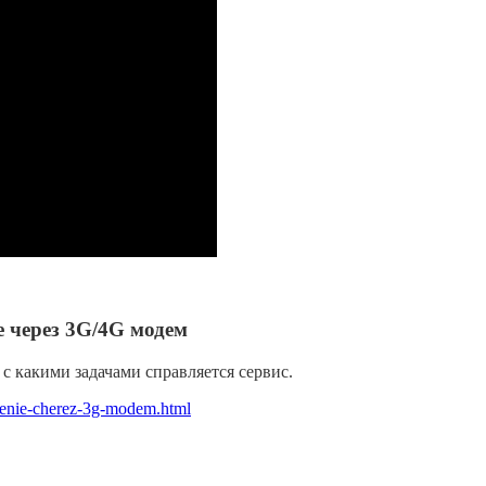
е через 3G/4G модем
с какими задачами справляется сервис.
udenie-cherez-3g-modem.html